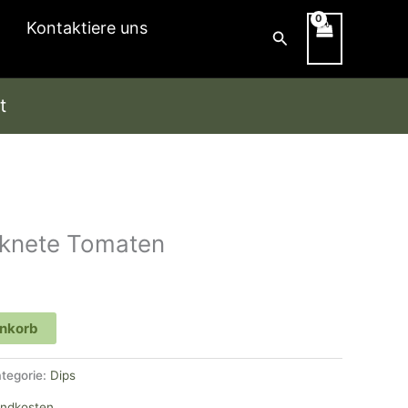
Kontaktiere uns
Suchen
t
knete Tomaten
enkorb
tegorie:
Dips
andkosten