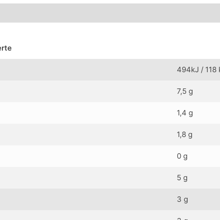
rte
494kJ / 118 
7,5 g
1,4 g
1,8 g
0 g
5 g
3 g