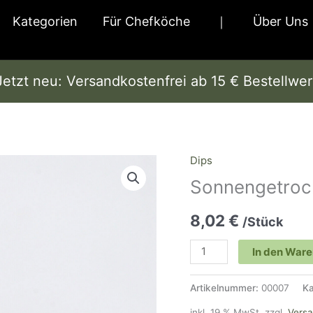
Kategorien
Für Chefköche
｜
Über Uns
Jetzt neu: Versandkostenfrei ab 15 € Bestellwer
Dips
Sonnengetrocknete
Tomaten
Sonnengetroc
Menge
8,02
€
/Stück
In den War
Artikelnummer:
00007
Ka
inkl. 19 % MwSt.
zzgl.
Vers