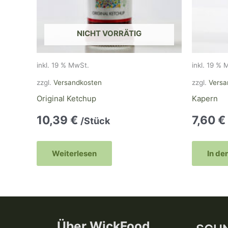
NICHT VORRÄTIG
inkl. 19 % MwSt.
inkl. 19 % 
zzgl.
Versandkosten
zzgl.
Versa
Original Ketchup
Kapern
10,39
€
7,60
€
/Stück
Weiterlesen
In de
Über WickFood