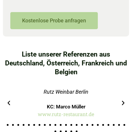
Kostenlose Probe anfragen
Liste unserer Referenzen aus
Deutschland, Österreich, Frankreich und
Belgien
erlin
Rutz Zollhaus Berli
ller
KC: Florian Mennick
rant.de
www.rutz-zollhaus.