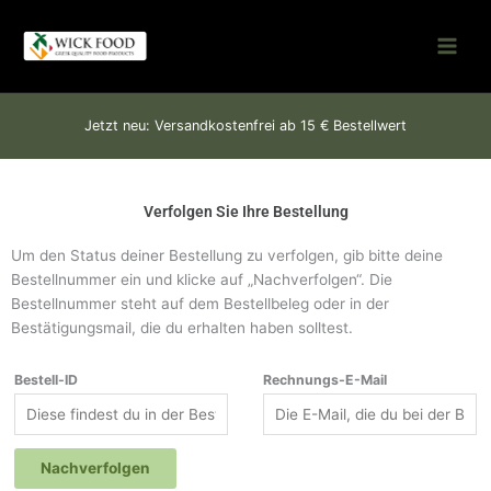
Zum
Inhalt
springen
Jetzt neu: Versandkostenfrei ab 15 € Bestellwert
Verfolgen Sie Ihre Bestellung
Um den Status deiner Bestellung zu verfolgen, gib bitte deine
Bestellnummer ein und klicke auf „Nachverfolgen“. Die
Bestellnummer steht auf dem Bestellbeleg oder in der
Bestätigungsmail, die du erhalten haben solltest.
Bestell-ID
Rechnungs-E-Mail
Nachverfolgen