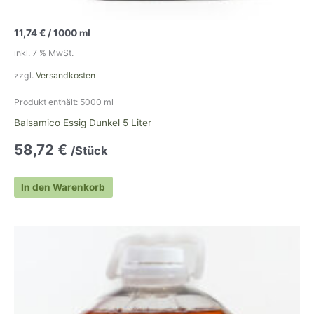
11,74
€
/
1000
ml
inkl. 7 % MwSt.
zzgl.
Versandkosten
Produkt enthält: 5000
ml
Balsamico Essig Dunkel 5 Liter
58,72
€
/Stück
In den Warenkorb