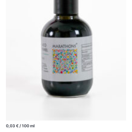
0,03
€
/
100
ml