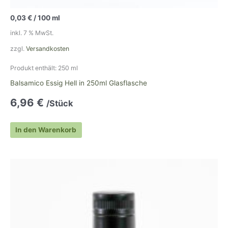
0,03
€
/
100
ml
inkl. 7 % MwSt.
zzgl.
Versandkosten
Produkt enthält: 250
ml
Balsamico Essig Hell in 250ml Glasflasche
6,96
€
/Stück
In den Warenkorb