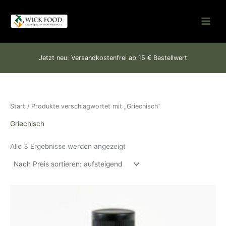
Nach
Zum
Preis
sortiert:
Inhalt
aufsteigend
springen
Jetzt neu: Versandkostenfrei ab 15 € Bestellwert
Start
/ Produkte verschlagwortet mit „Griechisch“
Griechisch
Alle 3 Ergebnisse werden angezeigt